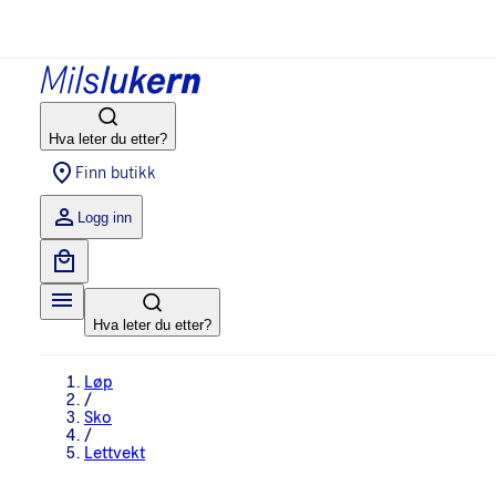
Hva leter du etter?
Finn butikk
Logg inn
Hva leter du etter?
Løp
/
Sko
/
Lettvekt