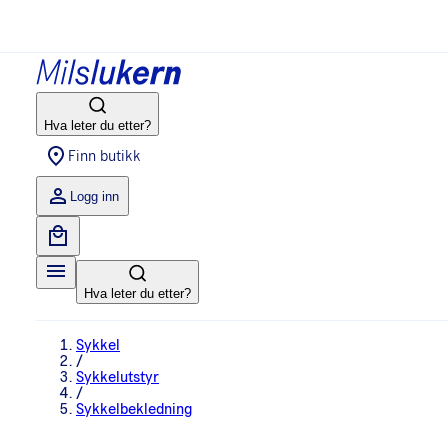
Hva leter du etter?
Finn butikk
Logg inn
Hva leter du etter?
Sykkel
/
Sykkelutstyr
/
Sykkelbekledning