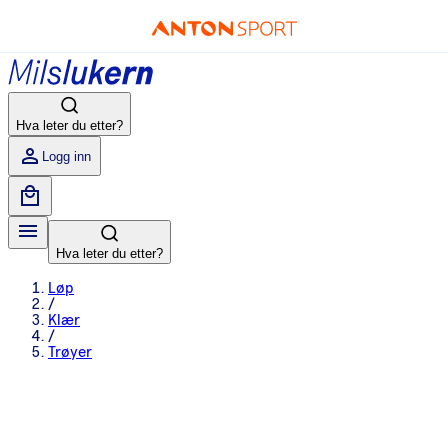
Hva leter du etter?
Logg inn
Hva leter du etter?
Løp
/
Klær
/
Trøyer