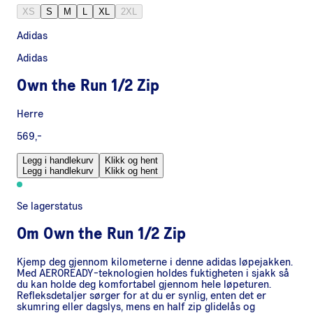
XS
S
M
L
XL
2XL
Adidas
Adidas
Own the Run 1/2 Zip
Herre
569,-
Legg i handlekurv
Klikk og hent
Legg i handlekurv
Klikk og hent
Se lagerstatus
Om
Own the Run 1/2 Zip
Kjemp deg gjennom kilometerne i denne adidas løpejakken.
Med AEROREADY-teknologien holdes fuktigheten i sjakk så
du kan holde deg komfortabel gjennom hele løpeturen.
Refleksdetaljer sørger for at du er synlig, enten det er
skumring eller dagslys, mens en half zip glidelås og