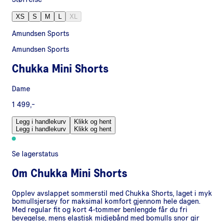
XS
S
M
L
XL
Amundsen Sports
Amundsen Sports
Chukka Mini Shorts
Dame
1 499,-
Legg i handlekurv
Klikk og hent
Legg i handlekurv
Klikk og hent
Se lagerstatus
Om
Chukka Mini Shorts
Opplev avslappet sommerstil med Chukka Shorts, laget i myk
bomullsjersey for maksimal komfort gjennom hele dagen.
Med regular fit og kort 4‑tommer benlengde får du fri
bevegelse, mens elastisk midjebånd med bomulls snor gir