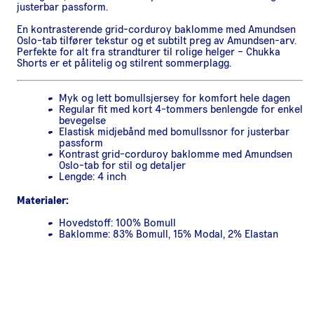
justerbar passform.
En kontrasterende grid-corduroy baklomme med Amundsen
Oslo-tab tilfører tekstur og et subtilt preg av Amundsen-arv.
Perfekte for alt fra strandturer til rolige helger – Chukka
Shorts er et pålitelig og stilrent sommerplagg.
Myk og lett bomullsjersey for komfort hele dagen
Regular fit med kort 4-tommers benlengde for enkel
bevegelse
Elastisk midjebånd med bomullssnor for justerbar
passform
Kontrast grid-corduroy baklomme med Amundsen
Oslo-tab for stil og detaljer
Lengde: 4 inch
Materialer:
Hovedstoff: 100% Bomull
Baklomme: 83% Bomull, 15% Modal, 2% Elastan