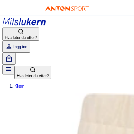
Hva leter du etter?
Logg inn
Hva leter du etter?
Klær