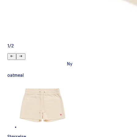
1
/
2
Ny
oatmeal
Størrelse