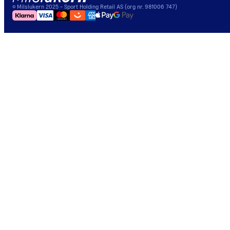
©
Milslukern
2025
- Sport Holding Retail AS (org nr. 981006 747)