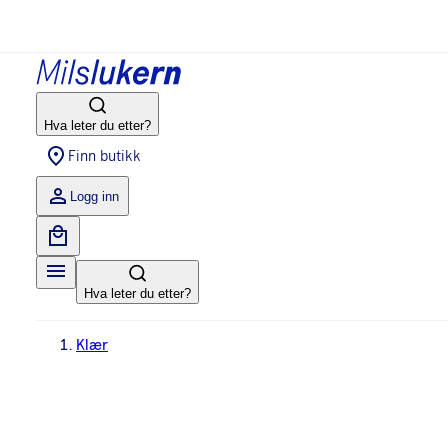
Hva leter du etter?
Finn butikk
Logg inn
Hva leter du etter?
Klær