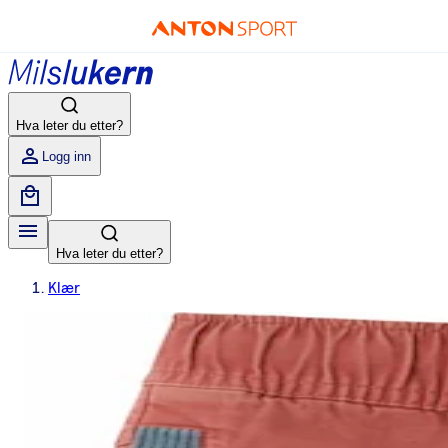
Hva leter du etter?
Logg inn
Hva leter du etter?
Klær