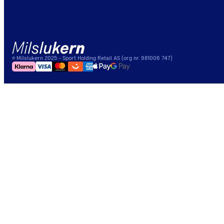
©
Milslukern
2025
- Sport Holding Retail AS (org nr. 981006 747)