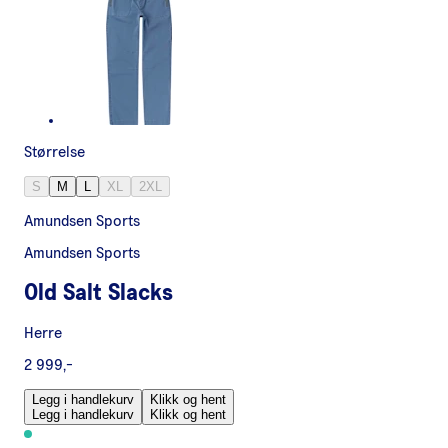
Størrelse
S
M
L
XL
2XL
Amundsen Sports
Amundsen Sports
Old Salt Slacks
Herre
2 999,-
Legg i handlekurv
Klikk og hent
Legg i handlekurv
Klikk og hent