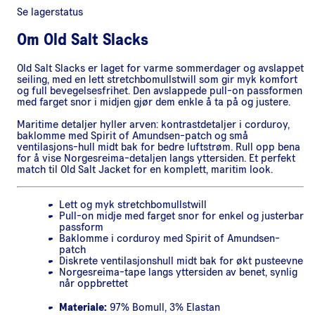
Se lagerstatus
Om
Old Salt Slacks
Old Salt Slacks er laget for varme sommerdager og avslappet
seiling, med en lett stretchbomullstwill som gir myk komfort
og full bevegelsesfrihet. Den avslappede pull-on passformen
med farget snor i midjen gjør dem enkle å ta på og justere.
Maritime detaljer hyller arven: kontrastdetaljer i corduroy,
baklomme med Spirit of Amundsen-patch og små
ventilasjons-hull midt bak for bedre luftstrøm. Rull opp bena
for å vise Norgesreima-detaljen langs yttersiden. Et perfekt
match til Old Salt Jacket for en komplett, maritim look.
Lett og myk stretchbomullstwill
Pull-on midje med farget snor for enkel og justerbar
passform
Baklomme i corduroy med Spirit of Amundsen-
patch
Diskrete ventilasjonshull midt bak for økt pusteevne
Norgesreima-tape langs yttersiden av benet, synlig
når oppbrettet
Materiale:
97% Bomull, 3% Elastan