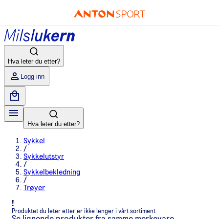
Hva leter du etter?
Logg inn
Hva leter du etter?
Sykkel
/
Sykkelutstyr
/
Sykkelbekledning
/
Trøyer
!
Produktet du leter etter er ikke lenger i vårt sortiment