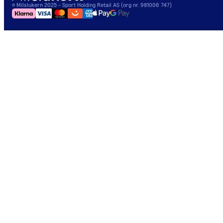
©
Milslukern
2025
- Sport Holding Retail AS (org nr. 981006 747)