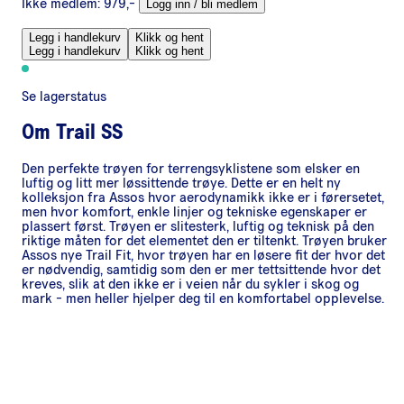
Ikke medlem:
979,-
Logg inn / bli medlem
Legg i handlekurv
Klikk og hent
Legg i handlekurv
Klikk og hent
Se lagerstatus
Om
Trail SS
Den perfekte trøyen for terrengsyklistene som elsker en
luftig og litt mer løssittende trøye. Dette er en helt ny
kolleksjon fra Assos hvor aerodynamikk ikke er i førersetet,
men hvor komfort, enkle linjer og tekniske egenskaper er
plassert først. Trøyen er slitesterk, luftig og teknisk på den
riktige måten for det elementet den er tiltenkt. Trøyen bruker
Assos nye Trail Fit, hvor trøyen har en løsere fit der hvor det
er nødvendig, samtidig som den er mer tettsittende hvor det
kreves, slik at den ikke er i veien når du sykler i skog og
mark - men heller hjelper deg til en komfortabel opplevelse.