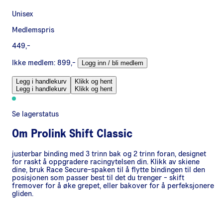
Unisex
Medlemspris
449,-
Ikke medlem:
899,-
Logg inn / bli medlem
Legg i handlekurv
Klikk og hent
Legg i handlekurv
Klikk og hent
Se lagerstatus
Om
Prolink Shift Classic
justerbar binding med 3 trinn bak og 2 trinn foran, designet
for raskt å oppgradere racingytelsen din. Klikk av skiene
dine, bruk Race Secure-spaken til å flytte bindingen til den
posisjonen som passer best til det du trenger - skift
fremover for å øke grepet, eller bakover for å perfeksjonere
gliden.