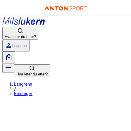
Hva leter du etter?
Logg inn
Hva leter du etter?
Langrenn
/
Bindinger