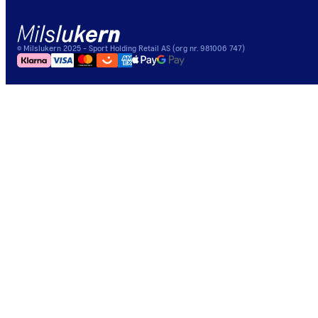
©
Milslukern
2025
- Sport Holding Retail AS (org nr. 981006 747)