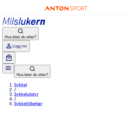
Hva leter du etter?
Logg inn
Hva leter du etter?
Sykkel
/
Sykkelutstyr
/
Sykkeltilbehør