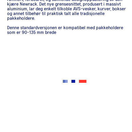
kjære Newrack. Det nye grensesnittet, produsert i massivt
aluminium, lar deg enkelt tilkoble AVS-vesker, kurver, bokser
og annet tilbehør til praktisk talt alle tradisjonelle
pakkeholdere.
Denne standardversjonen er kompatibel med pakkeholdere
som er 90-135 mm brede