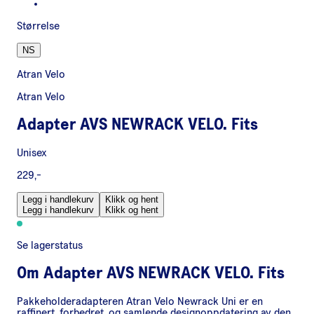
Størrelse
NS
Atran Velo
Atran Velo
Adapter AVS NEWRACK VELO. Fits
Unisex
229,-
Legg i handlekurv
Klikk og hent
Legg i handlekurv
Klikk og hent
Se lagerstatus
Om
Adapter AVS NEWRACK VELO. Fits
Pakkeholderadapteren Atran Velo Newrack Uni er en
raffinert, forbedret, og samlende designoppdatering av den