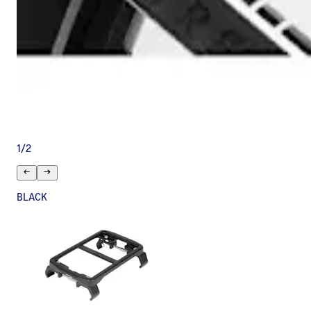
1
/
2
BLACK