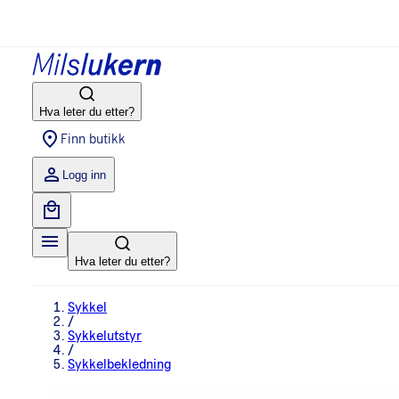
Hva leter du etter?
Finn butikk
Logg inn
Hva leter du etter?
Sykkel
/
Sykkelutstyr
/
Sykkelbekledning