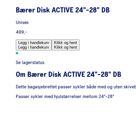
Bærer Disk ACTIVE 24"-28" DB
Unisex
499,-
Legg i handlekurv
Klikk og hent
Legg i handlekurv
Klikk og hent
Se lagerstatus
Om
Bærer Disk ACTIVE 24"-28" DB
Dette bagasjebrettet passer sykler både med og uten skive
Passer sykler med hjulstørrelser mellom 24"-28"