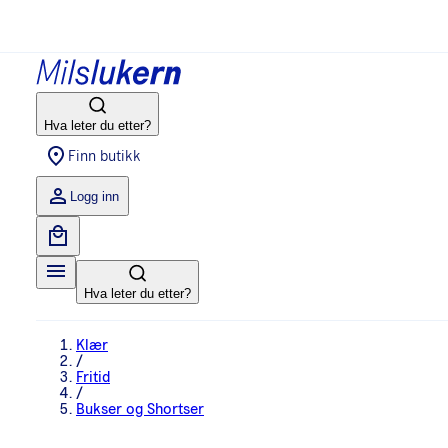
Hva leter du etter?
Finn butikk
Logg inn
Hva leter du etter?
Klær
/
Fritid
/
Bukser og Shortser