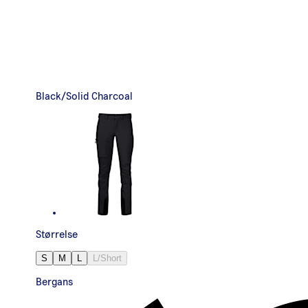
Black/Solid Charcoal
Størrelse
S
M
L
L/Short
Bergans