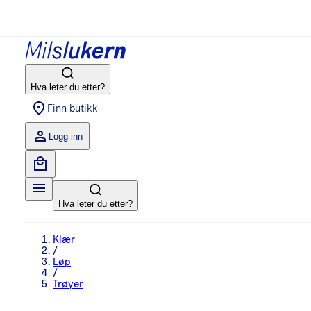
Hva leter du etter?
Finn butikk
Logg inn
Hva leter du etter?
Klær
/
Løp
/
Trøyer