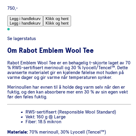
750,-
Legg i handlekurv
Klikk og hent
Legg i handlekurv
Klikk og hent
Se lagerstatus
Om
Rabot Emblem Wool Tee
Rabot Emblem Wool Tee er en behagelig t-skjorte laget av 70
% RWS-sertifisert merinoull og 30 % lyocell/Tencel™. Dette
avanserte materialet gir en kjølende følelse mot huden på
varme dager og gir varme når temperaturen synker.
Merinoullen har evnen til å holde deg varm selv når den er
fuktig, og den kan absorbere mer enn 30 % av sin egen vekt
før den føles fuktig.
RWS-sertifisert (Responsible Wool Standard)
Vekt: 160 g @ Large
Fiber: 18.5 mikron
Materiale:
70% merinoull, 30% Lyocell (Tencel™)