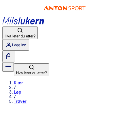
Hva leter du etter?
Logg inn
Hva leter du etter?
Klær
/
Løp
/
Trøyer