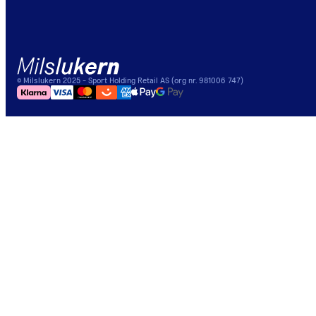
©
Milslukern
2025
- Sport Holding Retail AS (org nr. 981006 747)