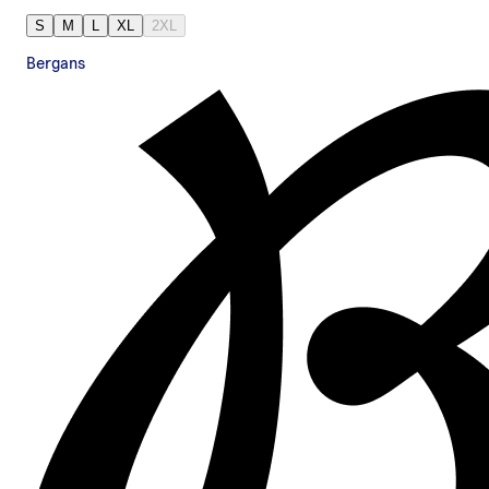
S
M
L
XL
2XL
Bergans