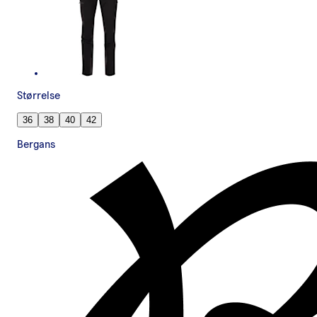
Størrelse
36
38
40
42
Bergans