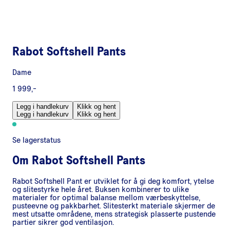
Rabot Softshell Pants
Dame
1 999,-
Legg i handlekurv
Klikk og hent
Legg i handlekurv
Klikk og hent
Se lagerstatus
Om
Rabot Softshell Pants
Rabot Softshell Pant er utviklet for å gi deg komfort, ytelse
og slitestyrke hele året. Buksen kombinerer to ulike
materialer for optimal balanse mellom værbeskyttelse,
pusteevne og pakkbarhet. Slitesterkt materiale skjermer de
mest utsatte områdene, mens strategisk plasserte pustende
partier sikrer god ventilasjon.