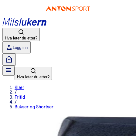
Hva leter du etter?
Logg inn
Hva leter du etter?
Klær
/
Fritid
/
Bukser og Shortser