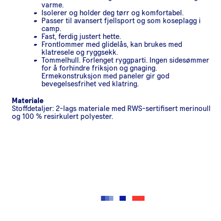
varme.
Isolerer og holder deg tørr og komfortabel.
Passer til avansert fjellsport og som koseplagg i
camp.
Fast, ferdig justert hette.
Frontlommer med glidelås, kan brukes med
klatresele og ryggsekk.
Tommelhull. Forlenget ryggparti. Ingen sidesømmer
for å forhindre friksjon og gnaging.
Ermekonstruksjon med paneler gir god
bevegelsesfrihet ved klatring.
Materiale
Stoffdetaljer: 2-lags materiale med RWS-sertifisert merinoull
og 100 % resirkulert polyester.