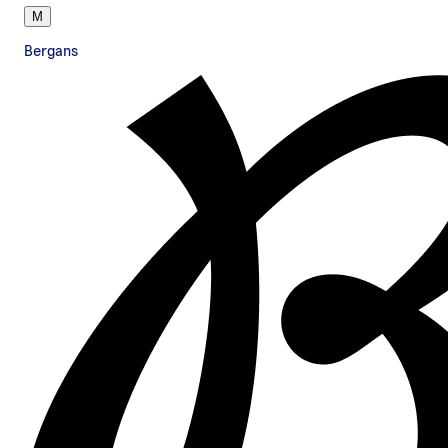
M
Bergans