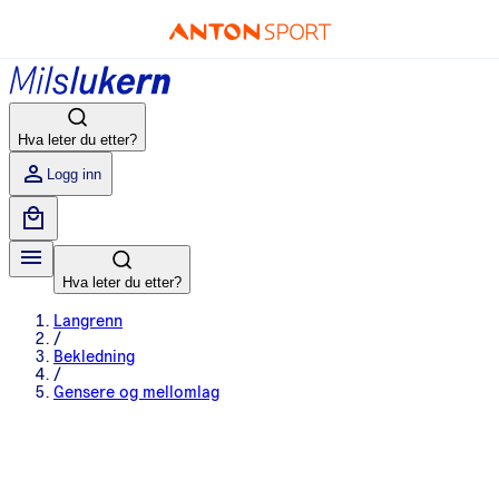
Hva leter du etter?
Logg inn
Hva leter du etter?
Langrenn
/
Bekledning
/
Gensere og mellomlag