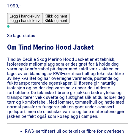
1 999,-
Legg i handlekurv
Klikk og hent
Legg i handlekurv
Klikk og hent
Se lagerstatus
Om
Tind Merino Hood Jacket
Tind by Cecilie Skog Merino Hood Jacket er et teknisk,
isolerende mellomplagg som er designet for å holde deg
varm og komfortabel på dager med kaldt vær. Jakken er
laget av en blanding av RWS-sertifisert ull og tekniske fibre
av høy kvalitet og har overlegne varmende, pustende og
fukttransporterende egenskaper. Ullfibrene gir naturlig
isolasjon og holder deg varm selv under de kaldeste
forholdene. De tekniske fibrene gir jakken bedre ytelse og
transporterer vekk svette og fuktighet slik at du holder deg
tørr og komfortabel. Med lommer, tommelhull og hette med
normal passform fungerer jakken godt under avansert
fjellsport, men de elastiske, varme og lune materialene gjør
jakken perfekt også som koseplagg i campen.
RWS-sertifisert ull og tekniske fibre for overlegen