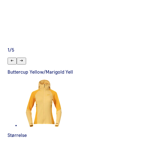
1
/
5
Buttercup Yellow/Marigold Yell
Størrelse