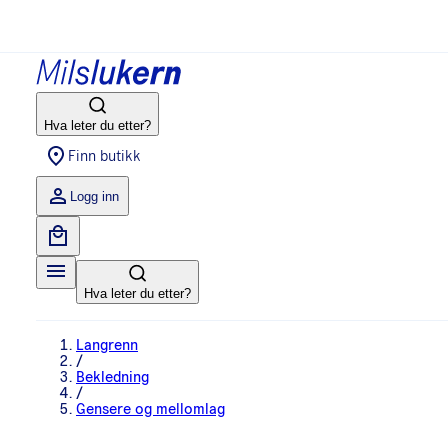
Hva leter du etter?
Finn butikk
Logg inn
Hva leter du etter?
Langrenn
/
Bekledning
/
Gensere og mellomlag