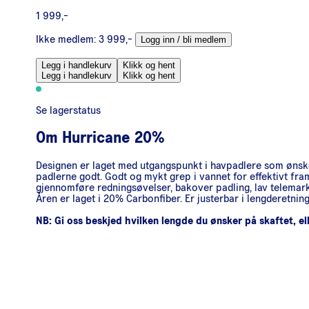
1 999,-
Ikke medlem:
3 999,-
Logg inn / bli medlem
Legg i handlekurv
Klikk og hent
Legg i handlekurv
Klikk og hent
Se lagerstatus
Om
Hurricane 20%
Designen er laget med utgangspunkt i havpadlere som ønsker
padlerne godt. Godt og mykt grep i vannet for effektivt fra
gjennomføre redningsøvelser, bakover padling, lav telemarksv
Åren er laget i 20% Carbonfiber. Er justerbar i lengderetning
NB: Gi oss beskjed hvilken lengde du ønsker på skaftet, ell