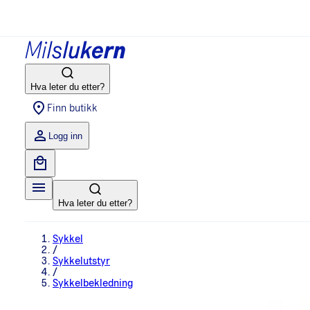
Hva leter du etter?
Finn butikk
Logg inn
Hva leter du etter?
Sykkel
/
Sykkelutstyr
/
Sykkelbekledning