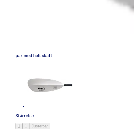
par med helt skaft
Størrelse
1
1
Justerbar