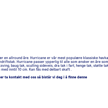
 en allround åre. Hurricane er vår mest populære klassiske havkaj
mdriftstak. Hurricane passer ypperlig til alle som ønsker en åre som
ing, baug tak, sculling sideveis, dra tak i fart, henge tak, støtte t
 med inntil 10 cm. Kan fås med delbart skaft .
er ta kontakt med oss så bistår vi deg i å finne denne