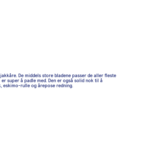
akkåre. De middels store bladene passer de aller fleste
 er super å padle med. Den er også solid nok til å
ak, eskimo-rulle og årepose redning.