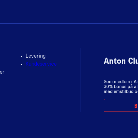
Levering
Anton Cl
Kundeservice
er
Som medlem i Ant
30% bonus på al
medlemstilbud og
B