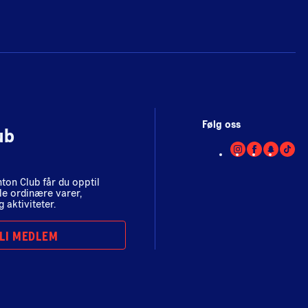
Følg oss
ub
on Club får du opptil
le ordinære varer,
 aktiviteter.
LI MEDLEM