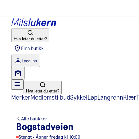
Hva leter du etter?
Finn butikk
Logg inn
Hva leter du etter?
Merker
Medlemstilbud
Sykkel
Løp
Langrenn
Klær
T
Alle butikker
Bogstadveien
Stengt • Åpner fredag kl 10:00