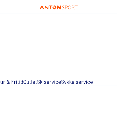
ur & Fritid
Outlet
Skiservice
Sykkelservice