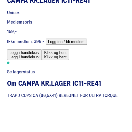
CAMPA KR.LAGER IC11-RE41
Unisex
Medlemspris
159,-
Ikke medlem:
399,-
Logg inn / bli medlem
Legg i handlekurv
Klikk og hent
Legg i handlekurv
Klikk og hent
Se lagerstatus
Om
CAMPA KR.LAGER IC11-RE41
TRAPD CUPS CA (86,5X41) BEREGNET FOR ULTRA TORQUE