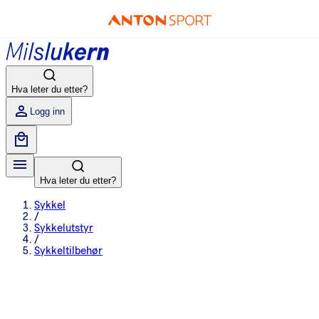
Hva leter du etter?
Logg inn
Hva leter du etter?
Sykkel
/
Sykkelutstyr
/
Sykkeltilbehør