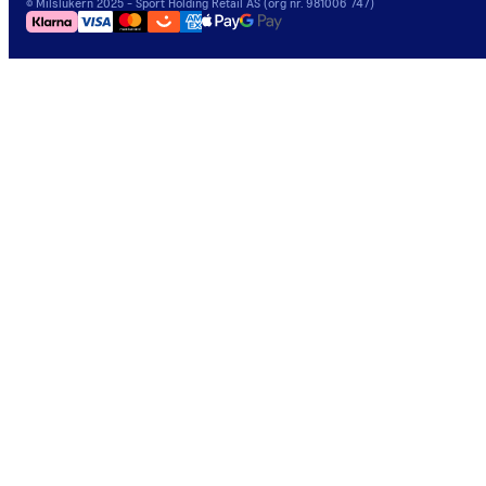
©
Milslukern
2025
- Sport Holding Retail AS (org nr. 981006 747)