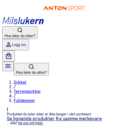
Hva leter du etter?
Logg inn
Hva leter du etter?
Sykkel
/
Terrengsykkel
/
Fulldemper
!
Produktet du leter etter er ikke lenger i vårt sortiment
Se lignende produkter fra samme merkevare
... eller
be oss om hjelp.