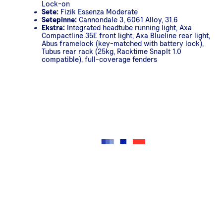
Lock-on
Sete:
Fizik Essenza Moderate
Setepinne:
Cannondale 3, 6061 Alloy, 31.6
Ekstra:
Integrated headtube running light, Axa
Compactline 35E front light, Axa Blueline rear light,
Abus framelock (key-matched with battery lock),
Tubus rear rack (25kg, Racktime SnapIt 1.0
compatible), full-coverage fenders