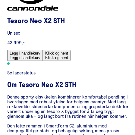
Tesoro Neo X2 STH
Unisex
43 999,-
Legg i handlekurv
Klikk og hent
Legg i handlekurv
Klikk og hent
Se lagerstatus
Om
Tesoro Neo X2 STH
Denne sporty elsykkelen kombinerer komfortabel pendling i
hverdagen med robust ytelse for helgens eventyr. Med lang
rekkevidde, slitesterke komponenter og grepsterke dekk for
variert underlag er Tesoro X bygget for å ta deg trygt
gjennom uka – og langt bort fra rutinen når helgen kommer.
Den lette rammen i SmartForm C2-aluminium med
dempegaffel gir stabil og behagelig sykling, mens presis