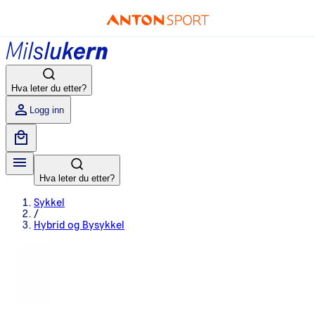
Hva leter du etter?
Logg inn
Hva leter du etter?
Sykkel
/
Hybrid og Bysykkel