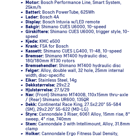
Motor:
Bosch Performance Line, Smart System,
25km/h
Batteri:
Bosch PowerTube, 625Wh
Lader:
Bosch 4A
Display:
Bosch Intuvia w/LED remote
Bakgir:
Shimano CUES U6000, 10-speed
Girskiftere:
Shimano CUES U6000, trigger style, 10-
speed
Kjede:
KMC e500
Krank:
FSA for Bosch
Kassett:
Shimano CUES LG400, 11-48, 10-speed
Bremser:
Shimano MT400 hydraulic disc,
180/180mm RT30 rotors
Bremsehendler:
Shimano MT400 hydraulic disc
Felger:
Alloy, double wall, 32 hole, 25mm internal
width, disc-specific
Eiker:
Stainless Steel, 14g
Dekkstørrelse:
29x2.2
Hjulstørrelse:
27.5/29
Nav:
(Front) Shimano MT400B, 110x15mm thru-axle
/ (Rear) Shimano UR600, 135QR
Dekk:
Continental Race King, 27.5x2.20" 55-584
(SM), 29x2.20" 55-622 (MD-LG)
Styre:
Cannondale 3 Riser, 6061 Alloy, 15mm rise, 8°
sweep, 4° rise, 740mm
Stem:
Cannondale 3 with Intellimount, Alloy, 31.8mm
clamp
Holker:
Cannondale Ergo Fitness Dual Density,