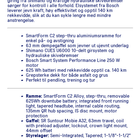
giring fra Shimano og kraftige hydrauliske skivebremser
sørger for kontroll i alle forhold. Elsystemet fra Bosch
leverer jevn kraft, høy effektivitet og opptil 140 km
rekkevidde, slik at du kan sykle lengre med mindre
anstrengelse.
SmartForm C2 step-thru aluminiumsramme for
enkel på- og avstigning
63 mm dempegaffel som jevner ut ujevnt underlag
Shimano CUES U6000 10-delt girsystem og
hydrauliske skivebremser
Bosch Smart System Performance Line 250 W
motor
625 Wh batteri med rekkevidde opptil ca. 140 km
Grepsterke dekk for både asfalt og grus
Perfekt til pendling, trening og tur
Ramme:
SmartForm C2 Alloy, step-thru, removable
625Wh downtube battery, integrated front running
light, tapered headtube, internal cable routing,
135mm QR hub spacing, IS disc mount, motor
protection
Gaffel:
SR Suntour Mobie A32, 63mm travel, coil
with preload adjuster, lockout, crown light mount,
44mm offset
Styrelager:
Semi-Integrated, Tapered; 1-1/8"-1-1/2"