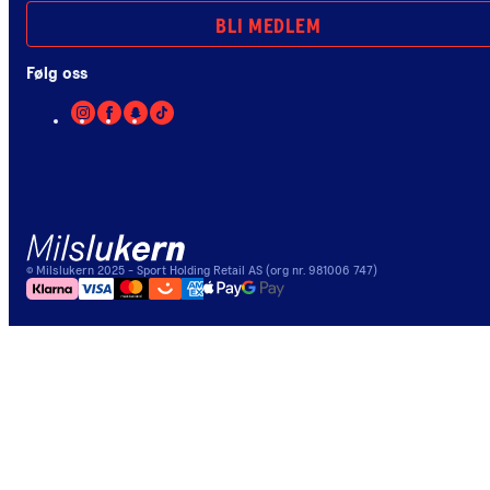
BLI MEDLEM
Følg oss
©
Milslukern
2025
- Sport Holding Retail AS (org nr. 981006 747)