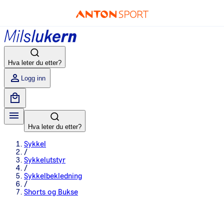
Hva leter du etter?
Logg inn
Hva leter du etter?
Sykkel
/
Sykkelutstyr
/
Sykkelbekledning
/
Shorts og Bukse