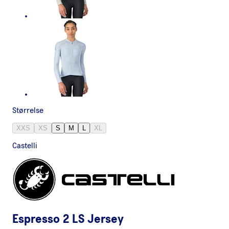
Størrelse
XXS
XS
S
M
L
XL
Castelli
Espresso 2 LS Jersey