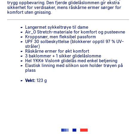
trygg oppbevaring. Den fjerde glidelåslommen gir ekstra
sikkerhet for verdisaker, mens råskårne ermer sørger for
komfort uten gnissing.
Langermet sykkeltrøye til dame
Air_O Stretch-materiale for komfort og pusteevne
Kroppsnær, men fleksibel passform
UPF 30 solbeskyttelse (blokkerer opptil 97 % UV-
stråler)
Råskårne ermer for økt komfort
3 baklommer + 1 sikker glidelåslomme
Hel YKK® Vislon® glidelås med enkel betjening
Elastisk linning med silikon som holder trøyen på
plass
Vekt:
123 g