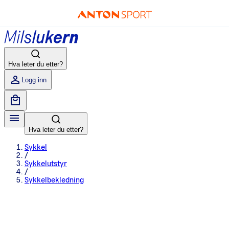
Hva leter du etter?
Logg inn
Hva leter du etter?
Sykkel
/
Sykkelutstyr
/
Sykkelbekledning