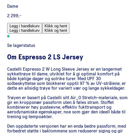
Dame
2 299,-
Legg i handlekurv
Klikk og hent
Legg i handlekurv
Klikk og hent
Se lagerstatus
Om
Espresso 2 LS Jersey
Castelli Espresso 2 W Long Sleeve Jersey er en langermet
sykkeltrøye til dame, utviklet for å gi optimal komfort på
både kjølige dager og solrike turer. Med UPF 30
solbeskyttelse som blokkerer opptil 97 % av UV-strålene, er
dette en allsidig trøye for variert vær og lange sykkeldager.
Trøyen er basert på Castelli sitt Air_O Stretch-materiale, som
gir en kroppsnær passform uten å føles stram. Stoffet
kombinerer høy pusteevne, effektiv fukttransport og
aerodynamiske egenskaper, noe som gjør den ideell både til
trening og tempoøkter.
Den oppdaterte versjonen har en enda bedre passform, med
forbedret støtte i baklommene som reduserer siging og gir