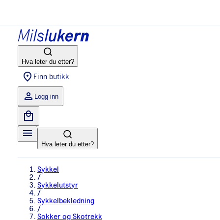
Hva leter du etter?
Finn butikk
Logg inn
Hva leter du etter?
Sykkel
/
Sykkelutstyr
/
Sykkelbekledning
/
Sokker og Skotrekk