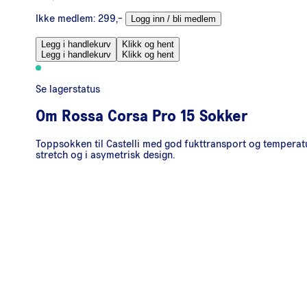
Ikke medlem:
299,-
Logg inn / bli medlem
Legg i handlekurv
Klikk og hent
Legg i handlekurv
Klikk og hent
Se lagerstatus
Om
Rossa Corsa Pro 15 Sokker
Toppsokken til Castelli med god fukttransport og temperatu
stretch og i asymetrisk design.