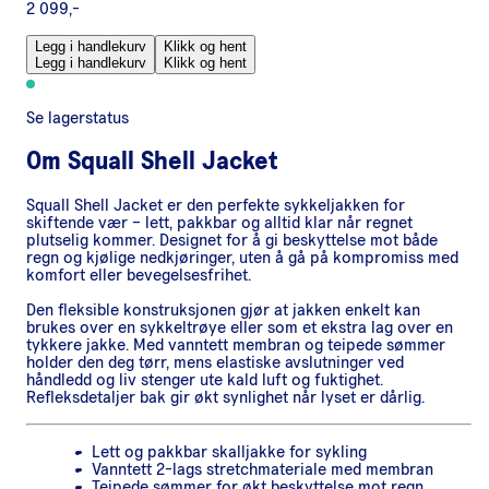
2 099,-
Legg i handlekurv
Klikk og hent
Legg i handlekurv
Klikk og hent
Se lagerstatus
Om
Squall Shell Jacket
Squall Shell Jacket er den perfekte sykkeljakken for
skiftende vær – lett, pakkbar og alltid klar når regnet
plutselig kommer. Designet for å gi beskyttelse mot både
regn og kjølige nedkjøringer, uten å gå på kompromiss med
komfort eller bevegelsesfrihet.
Den fleksible konstruksjonen gjør at jakken enkelt kan
brukes over en sykkeltrøye eller som et ekstra lag over en
tykkere jakke. Med vanntett membran og teipede sømmer
holder den deg tørr, mens elastiske avslutninger ved
håndledd og liv stenger ute kald luft og fuktighet.
Refleksdetaljer bak gir økt synlighet når lyset er dårlig.
Lett og pakkbar skalljakke for sykling
Vanntett 2-lags stretchmateriale med membran
Teipede sømmer for økt beskyttelse mot regn