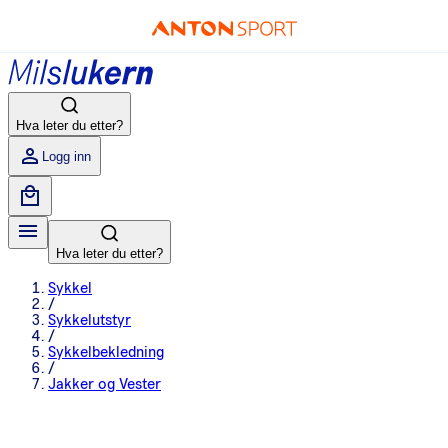
Hva leter du etter?
Logg inn
Hva leter du etter?
Sykkel
/
Sykkelutstyr
/
Sykkelbekledning
/
Jakker og Vester