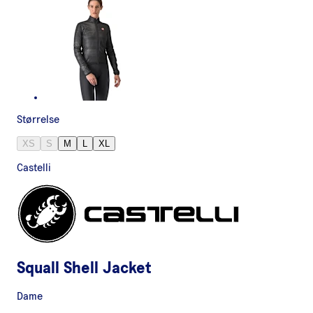
Størrelse
XS
S
M
L
XL
Castelli
Squall Shell Jacket
Dame