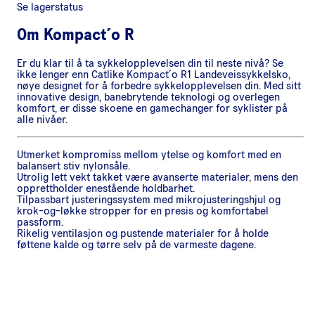
Se lagerstatus
Om
Kompact´o R
Er du klar til å ta sykkelopplevelsen din til neste nivå? Se
ikke lenger enn Catlike Kompact´o R1 Landeveissykkelsko,
nøye designet for å forbedre sykkelopplevelsen din. Med sitt
innovative design, banebrytende teknologi og overlegen
komfort, er disse skoene en gamechanger for syklister på
alle nivåer.
Utmerket kompromiss mellom ytelse og komfort med en
balansert stiv nylonsåle.
Utrolig lett vekt takket være avanserte materialer, mens den
opprettholder enestående holdbarhet.
Tilpassbart justeringssystem med mikrojusteringshjul og
krok-og-løkke stropper for en presis og komfortabel
passform.
Rikelig ventilasjon og pustende materialer for å holde
føttene kalde og tørre selv på de varmeste dagene.