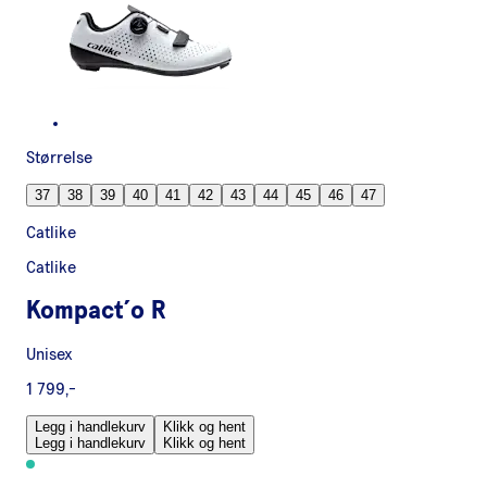
Størrelse
37
38
39
40
41
42
43
44
45
46
47
Catlike
Catlike
Kompact´o R
Unisex
1 799,-
Legg i handlekurv
Klikk og hent
Legg i handlekurv
Klikk og hent