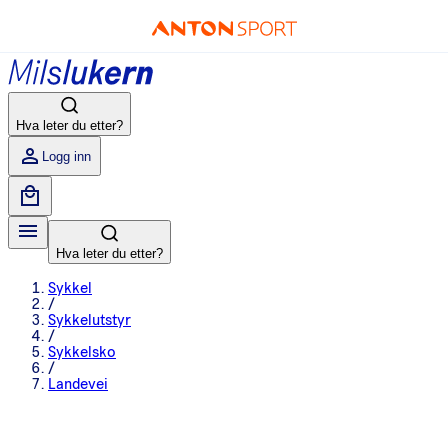
Hva leter du etter?
Logg inn
Hva leter du etter?
Sykkel
/
Sykkelutstyr
/
Sykkelsko
/
Landevei