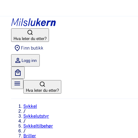
Hva leter du etter?
Finn butikk
Logg inn
Hva leter du etter?
Sykkel
/
Sykkelutstyr
/
Sykkeltilbehør
/
Briller