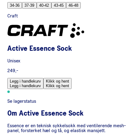
34-36
37-39
40-42
43-45
46-48
Craft
Active Essence Sock
Unisex
249,-
Legg i handlekurv
Klikk og hent
Legg i handlekurv
Klikk og hent
Se lagerstatus
Om
Active Essence Sock
Essence er en teknisk sykkelsokk med ventilerende mesh-
panel, forsterket hæl og tå, og elastisk mansjett.