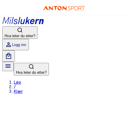
Hva leter du etter?
Logg inn
Hva leter du etter?
Løp
/
Klær