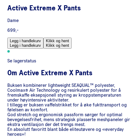
Active Extreme X Pants
Dame
699,-
Legg i handlekurv
Klikk og hent
Legg i handlekurv
Klikk og hent
Se lagerstatus
Om
Active Extreme X Pants
Buksen kombinerer lightweight SEAQUAL™ polyester,
Coolmax® Air Technology og resirkulert polyester for å
fremskaffe eksepsjonell styring av kroppstemperaturen
under høyintensive aktiviteter.
I tillegg er buksen vaffelstrikket for å øke fukttransport og
følelsen av komfort.
God stretch og ergonomisk passform sørger for optimal
bevegelsesfrihet, mens strategisk plasserte meshpaneler gir
ekstra ventilasjon der det trengs mest.
En absolutt favoritt blant både eliteutøvere og «everyday
heroes»!