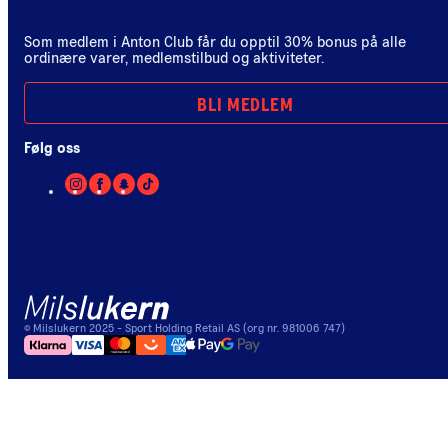
Som medlem i Anton Club får du opptil 30% bonus på alle
ordinære varer, medlemstilbud og aktiviteter.
BLI MEDLEM
Følg oss
©
Milslukern
2025
- Sport Holding Retail AS (org nr. 981006 747)