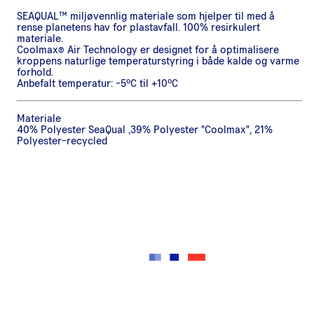
SEAQUAL™ miljøvennlig materiale som hjelper til med å
rense planetens hav for plastavfall. 100% resirkulert
materiale.
Coolmax® Air Technology er designet for å optimalisere
kroppens naturlige temperaturstyring i både kalde og varme
forhold.
Anbefalt temperatur: -5ºC til +10ºC
Materiale
40% Polyester SeaQual ,39% Polyester "Coolmax", 21%
Polyester-recycled