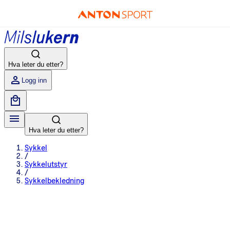
Hva leter du etter?
Logg inn
Hva leter du etter?
Sykkel
/
Sykkelutstyr
/
Sykkelbekledning