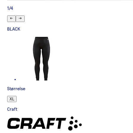
1
/
4
BLACK
Størrelse
XL
Craft