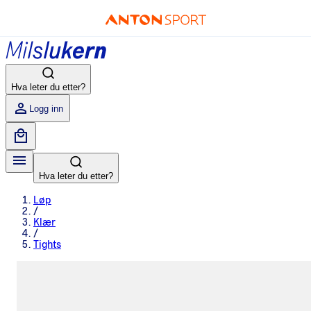
Hva leter du etter?
Logg inn
Hva leter du etter?
Løp
/
Klær
/
Tights