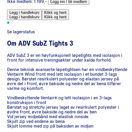
Ikke medlem:
1 199,-
Logg inn / bli medlem
Legg i handlekurv
Klikk og hent
Legg i handlekurv
Klikk og hent
Se lagerstatus
Om
ADV SubZ Tights 3
ADV SubZ 3 er en høyfunksjonell løpetights med isolasjon i
front for intensive treningsøkter under kalde forhold.
Denne teknisk avanserte løpetightsen har en vindbeskyttende
Ventair® Wind front med lett isolasjon i et bundet 3-lags
design. Børstet resirkulert polyester og elastan jersey på
øvre del i front, øvre bakside og nedre del av bena tilfører
varme og komfort.
Vindbeskyttende Ventair® og lett isolasjon i en 3-lags
konstruksjon i front
Børstet og stretchy jersey laget av resirkulert polyester i
øvdre front, øvre bakside og nedre del av ben
Vid jersey midjebånd med elastisk innside
Skjult zip ved endene av bena
Skjult lomme med zip på baksiden av midjen