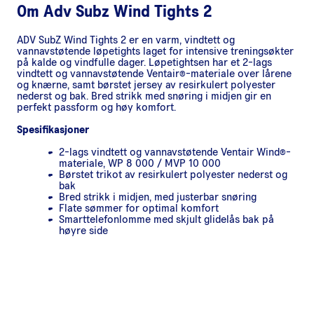
Om
Adv Subz Wind Tights 2
ADV SubZ Wind Tights 2 er en varm, vindtett og
vannavstøtende løpetights laget for intensive treningsøkter
på kalde og vindfulle dager. Løpetightsen har et 2-lags
vindtett og vannavstøtende Ventair®-materiale over lårene
og knærne, samt børstet jersey av resirkulert polyester
nederst og bak. Bred strikk med snøring i midjen gir en
perfekt passform og høy komfort.
Spesifikasjoner
2-lags vindtett og vannavstøtende Ventair Wind®-
materiale, WP 8 000 / MVP 10 000
Børstet trikot av resirkulert polyester nederst og
bak
Bred strikk i midjen, med justerbar snøring
Flate sømmer for optimal komfort
Smarttelefonlomme med skjult glidelås bak på
høyre side