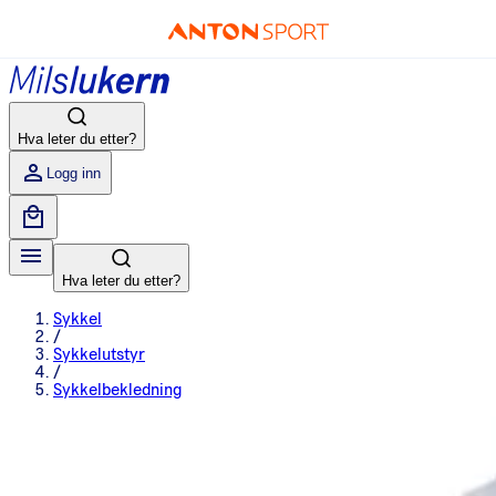
Hva leter du etter?
Logg inn
Hva leter du etter?
Sykkel
/
Sykkelutstyr
/
Sykkelbekledning