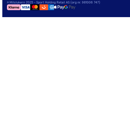
©
Milslukern
2025
- Sport Holding Retail AS (org nr. 981006 747)