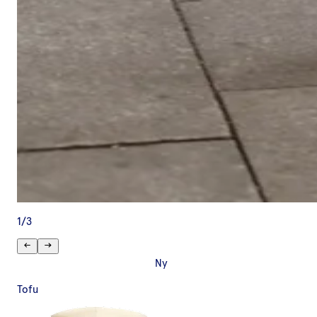
1
/
3
Ny
Tofu