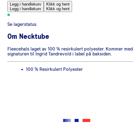
Legg i handlekurv
Klikk og hent
Legg i handlekurv
Klikk og hent
Se lagerstatus
Om
Necktube
Fleecehals laget av 100 % resirkulert polyester. Kommer med
signaturen til Ingrid Tandrevold i label på baksiden.
100 % Resirkulert Polyester