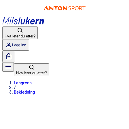
Hva leter du etter?
Logg inn
Hva leter du etter?
Langrenn
/
Bekledning