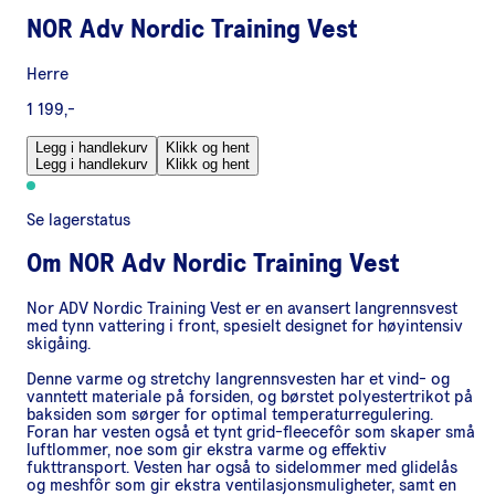
NOR Adv Nordic Training Vest
Herre
1 199,-
Legg i handlekurv
Klikk og hent
Legg i handlekurv
Klikk og hent
Se lagerstatus
Om
NOR Adv Nordic Training Vest
Nor ADV Nordic Training Vest er en avansert langrennsvest
med tynn vattering i front, spesielt designet for høyintensiv
skigåing.
Denne varme og stretchy langrennsvesten har et vind- og
vanntett materiale på forsiden, og børstet polyestertrikot på
baksiden som sørger for optimal temperaturregulering.
Foran har vesten også et tynt grid-fleecefôr som skaper små
luftlommer, noe som gir ekstra varme og effektiv
fukttransport. Vesten har også to sidelommer med glidelås
og meshfôr som gir ekstra ventilasjonsmuligheter, samt en