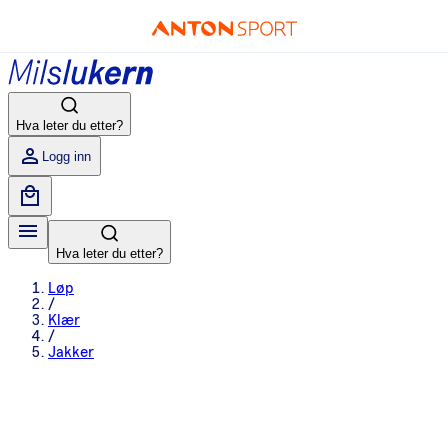
Hva leter du etter?
Logg inn
Hva leter du etter?
Løp
/
Klær
/
Jakker