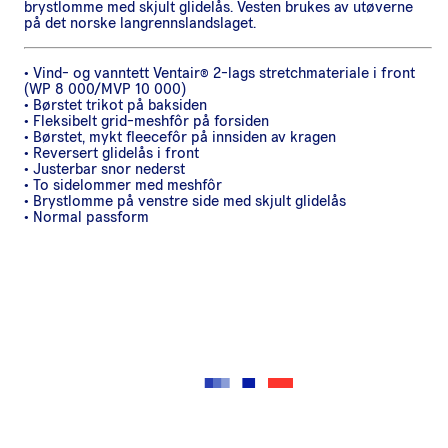
brystlomme med skjult glidelås. Vesten brukes av utøverne
på det norske langrennslandslaget.
• Vind- og vanntett Ventair® 2-lags stretchmateriale i front
(WP 8 000/MVP 10 000)
• Børstet trikot på baksiden
• Fleksibelt grid-meshfôr på forsiden
• Børstet, mykt fleecefôr på innsiden av kragen
• Reversert glidelås i front
• Justerbar snor nederst
• To sidelommer med meshfôr
• Brystlomme på venstre side med skjult glidelås
• Normal passform