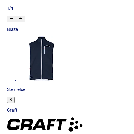
1
/
4
Blaze
Størrelse
S
Craft