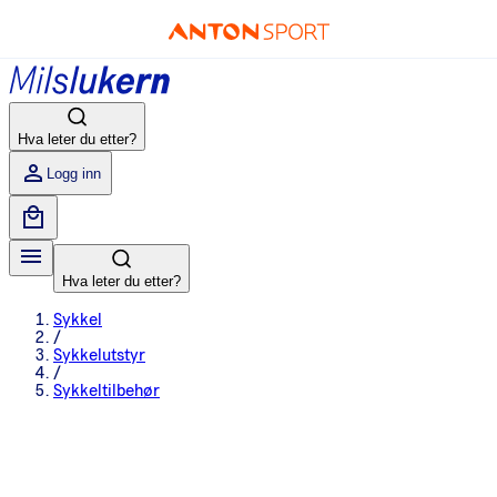
Hva leter du etter?
Logg inn
Hva leter du etter?
Sykkel
/
Sykkelutstyr
/
Sykkeltilbehør