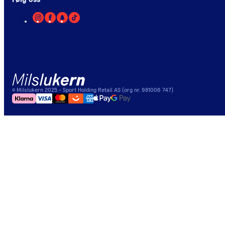
©
Milslukern
2025
- Sport Holding Retail AS (org nr. 981006 747)