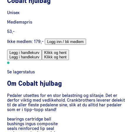
Cobalt hjulbag
Unisex
Medlemspris
53,-
Ikke medlem:
179,-
Logg inn / bli medlem
Legg i handlekurv
Klikk og hent
Legg i handlekurv
Klikk og hent
Se lagerstatus
Om
Cobalt hjulbag
Pedaler utsettes for en stor belastning og slitasje. Det er
derfor viktig med vedlikehold. Crankbrothers leverer delekit
til de aller fleste pedalene sine, slik at du alltid har pedaler
som er i tipp-topp stand!
bearings cartridge ball
bushings ingus composite
seals reinforced lip seal