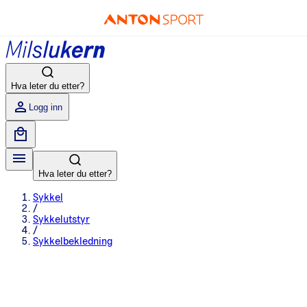
Hva leter du etter?
Logg inn
Hva leter du etter?
Sykkel
/
Sykkelutstyr
/
Sykkelbekledning