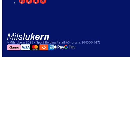
©
Milslukern
2025
- Sport Holding Retail AS (org nr. 981006 747)