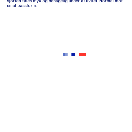
sjorten føles myk og behagelig under aktivitet. Normal mot
smal passform.