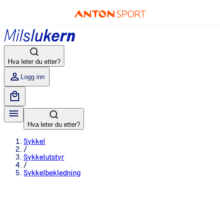
Hva leter du etter?
Logg inn
Hva leter du etter?
Sykkel
/
Sykkelutstyr
/
Sykkelbekledning