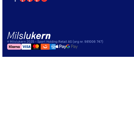
©
Milslukern
2025
- Sport Holding Retail AS (org nr. 981006 747)