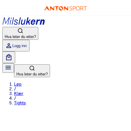
Hva leter du etter?
Logg inn
Hva leter du etter?
Løp
/
Klær
/
Tights