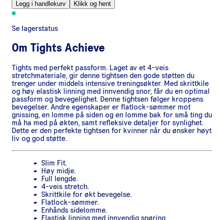
Legg i handlekurv
Klikk og hent
Se lagerstatus
Om
Tights Achieve
Tights med perfekt passform. Laget av et 4-veis
stretchmateriale, gir denne tightsen den gode støtten du
trenger under middels intensive treningsøkter. Med skrittkile
og høy elastisk linning med innvendig snor, får du en optimal
passform og bevegelighet. Denne tightsen følger kroppens
bevegelser. Andre egenskaper er flatlock-sømmer mot
gnissing, en lomme på siden og en lomme bak for små ting du
må ha med på økten, samt refleksive detaljer for synlighet.
Dette er den perfekte tightsen for kvinner når du ønsker høyt
liv og god støtte.
Slim Fit.
Høy midje.
Full lengde.
4-veis stretch.
Skrittkile for økt bevegelse.
Flatlock-sømmer.
Enhånds sidelomme.
Elastisk linning med innvendig snøring