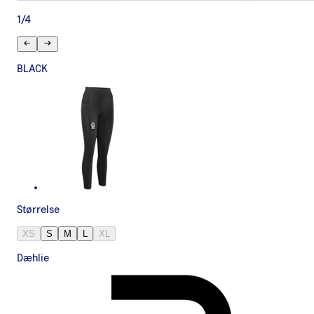
1
/
4
BLACK
Størrelse
XS
S
M
L
XL
Dæhlie