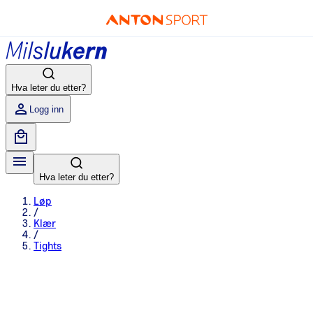
Hva leter du etter?
Logg inn
Hva leter du etter?
Løp
/
Klær
/
Tights