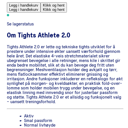
Legg i handlekurv
Klikk og hent
Legg i handlekurv
Klikk og hent
Se lagerstatus
Om
Tights Athlete 2.0
Tights Athlete 2.0 er lette og tekniske tights utviklet for å
prestere under intensive økter uansett værforhold gjennom
hele året. Det elastiske 4-veis stretchmaterialet sikrer
ubegrenset bevegelse i alle retninger, mens kile i skrittet gir
enda bedre mobilitet, slik at du kan bevege deg fritt uten
begrensninger. Meshventilasjon holder deg avkjølt og tørr,
mens flatlocksømmer effektivt eliminerer gnissing og
irritasjon. Andre funksjoner inkluderer en reflekslogo for økt
synlighet på morgen- og kveldsøkter, en praktisk fold-over-
lomme som holder mobilen trygg under bevegelse, og en
elastisk linning med innvendig snor for justerbar passform
og støtte. Tights Athlete 2.0 er et allsidig og funksjonelt valg
– uansett treningsforhold.
Aktiv
Smal passform
Normal livhøyde