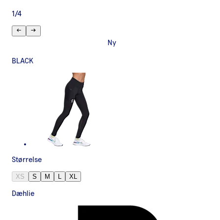
1
/
4
Ny
BLACK
Størrelse
XS
S
M
L
XL
Dæhlie