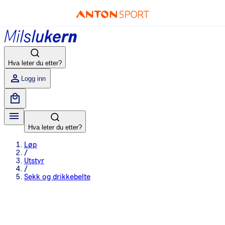
Hva leter du etter?
Logg inn
Hva leter du etter?
Løp
/
Utstyr
/
Sekk og drikkebelte