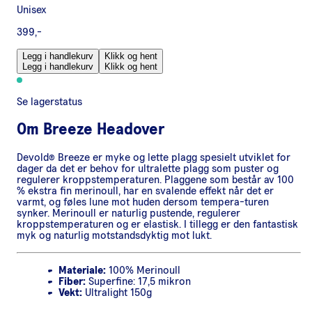
Unisex
399,-
Legg i handlekurv
Klikk og hent
Legg i handlekurv
Klikk og hent
Se lagerstatus
Om
Breeze Headover
Devold® Breeze er myke og lette plagg spesielt utviklet for
dager da det er behov for ultralette plagg som puster og
regulerer kroppstemperaturen. Plaggene som består av 100
% ekstra fin merinoull, har en svalende effekt når det er
varmt, og føles lune mot huden dersom tempera-turen
synker. Merinoull er naturlig pustende, regulerer
kroppstemperaturen og er elastisk. I tillegg er den fantastisk
myk og naturlig motstandsdyktig mot lukt.
Materiale:
100% Merinoull
Fiber:
Superfine: 17,5 mikron
Vekt:
Ultralight 150g