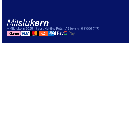
©
Milslukern
2025
- Sport Holding Retail AS (org nr. 981006 747)