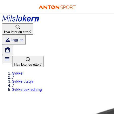
Hva leter du etter?
Logg inn
Hva leter du etter?
Sykkel
/
Sykkelutstyr
/
Sykkelbekledning