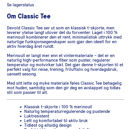
Se lagerstatus
Om
Classic Tee
Devold Classic Tee ser ut som en klassisk t-skjorte, men
leverer ytelse langt utover det du forventer. Laget i 100 %
merinoull kombinerer den et rent, minimalistisk uttrykk med
naturlige funksjonsegenskaper som gjør den ideell for en
aktiv hverdag året rundt.
Merinoull er langt mer enn et vintermateriale – det er en
naturlig high-performance fiber som puster, regulerer
temperatur og motvirker lukt. Det gjør denne t-skjorten til et
perfekt valg for reise, trening, friluftsliv og hverdagsbruk,
uansett sesong.
Med sitt lette og myke materiale føles Classic Tee behagelig
mot huden, samtidig som den gir deg en avslappet og tidløs
stil som passer til alt.
Klassisk t-skjorte i 100 % merinoull
Naturlig temperaturregulerende og pustende
Luktresistent
Lett og komfortabel til aktiv bruk
Tidløst og allsidig design