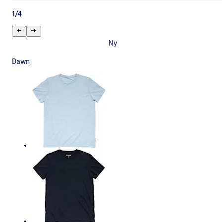
1
/
4
Ny
Dawn