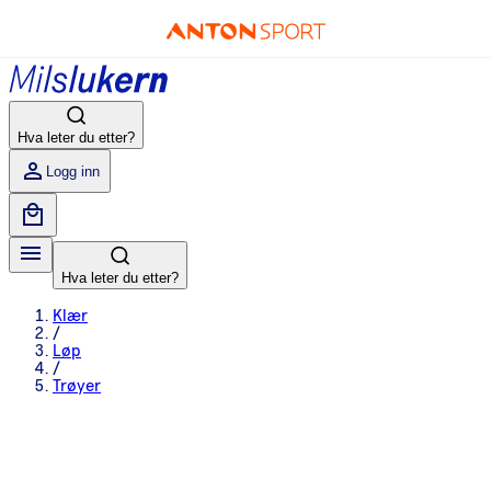
Hva leter du etter?
Logg inn
Hva leter du etter?
Klær
/
Løp
/
Trøyer