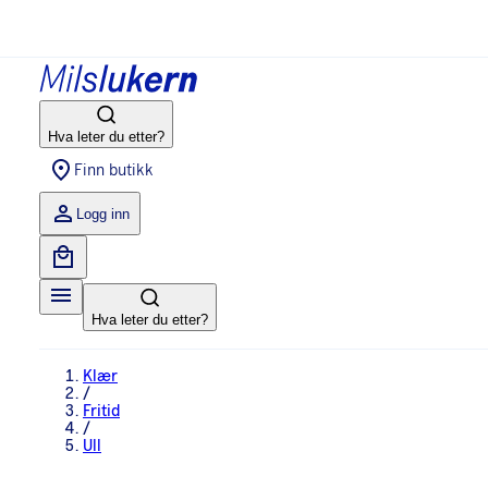
Hva leter du etter?
Finn butikk
Logg inn
Hva leter du etter?
Klær
/
Fritid
/
Ull