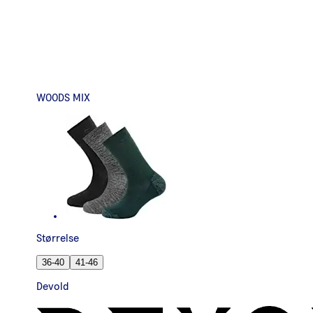
WOODS MIX
Størrelse
36-40
41-46
Devold