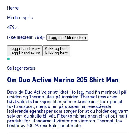
Herre
Medlemspris
479,-
Ikke medlem:
799,-
Logg inn / bli medlem
Legg i handlekurv
Klikk og hent
Legg i handlekurv
Klikk og hent
Se lagerstatus
Om
Duo Active Merino 205 Shirt Man
Devold® Duo Active er strikket i to lag, med fin merinoull på
utsiden og ThermoLite® på innsiden. ThermoLite® er en
høykvalitets funksjonsfiber som er konstruert for optimal
fukttransport, mens ullen på utsiden har enestående
isolerende egenskaper som sørger for at du holder deg varm
selv om du skulle bli våt. Fiberkombinasjonen gir et optimalt
produkt for utendørsaktiviteter om vinteren. ThermoLite®
består av 100 % resirkulert materiale.