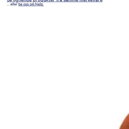
Se lignende produkter fra samme merkevare
... eller
be oss om hjelp.