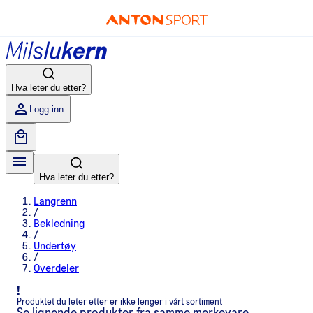
Hva leter du etter?
Logg inn
Hva leter du etter?
Langrenn
/
Bekledning
/
Undertøy
/
Overdeler
!
Produktet du leter etter er ikke lenger i vårt sortiment