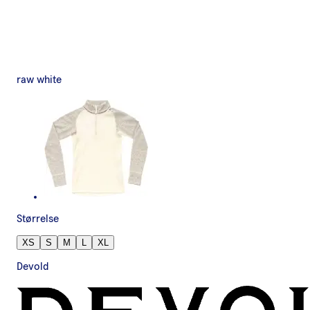
raw white
Størrelse
XS
S
M
L
XL
Devold