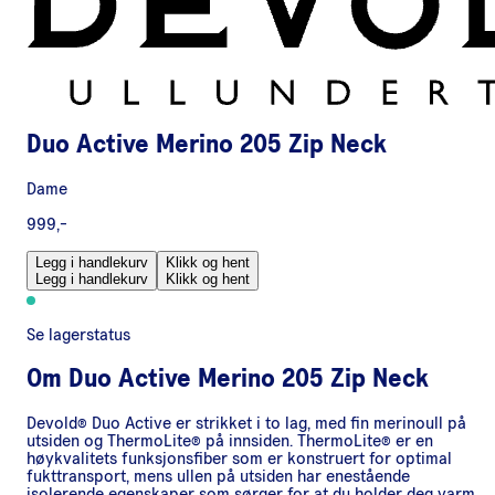
Duo Active Merino 205 Zip Neck
Dame
999,-
Legg i handlekurv
Klikk og hent
Legg i handlekurv
Klikk og hent
Se lagerstatus
Om
Duo Active Merino 205 Zip Neck
Devold® Duo Active er strikket i to lag, med fin merinoull på
utsiden og ThermoLite® på innsiden. ThermoLite® er en
høykvalitets funksjonsfiber som er konstruert for optimal
fukttransport, mens ullen på utsiden har enestående
isolerende egenskaper som sørger for at du holder deg varm