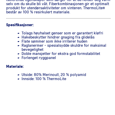
selv om du skulle bli våt. Fiberkombinasjonen gir et optimalt
produkt for utendørsaktiviteter om vinteren. ThermoLite®
består av 100 % resirkulert materiale.
Spesifikasjoner:
Tolags høyhalset genser som er garantert kløfri
Hakebeskytter hindrer gnaging fra glidelås
Flate sømmer som ikke irriterer huden
Raglanermer - spesialsydde skuldre for maksimal
bevegelighet
Doble mansjetter for ekstra god formstabilitet
Forlenget ryggpanel
Materiale:
Utside: 80% Merinoull, 20 % polyamid
Innside: 100 % ThermoLite