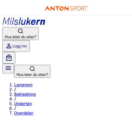
Hva leter du etter?
Logg inn
Hva leter du etter?
Langrenn
/
Bekledning
/
Undertøy
/
Overdeler