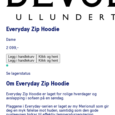
Everyday Zip Hoodie
Dame
2 099,-
Legg i handlekurv
Klikk og hent
Legg i handlekurv
Klikk og hent
Se lagerstatus
Om
Everyday Zip Hoodie
Everyday Zip Hoodie er laget for rolige hverdager og
avslapping i sofaen på en søndag.
Plaggene i Everyday-serien er laget av my Merionull som gir
deg en myk følelse mot huden, samtidig som den gode
pusteevnen bidrar til effektiv temperaturregulering.