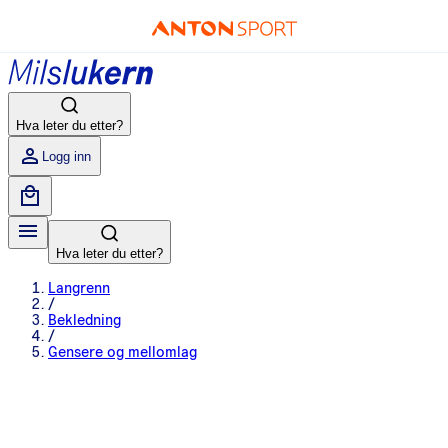
Hva leter du etter?
Logg inn
Hva leter du etter?
Langrenn
/
Bekledning
/
Gensere og mellomlag