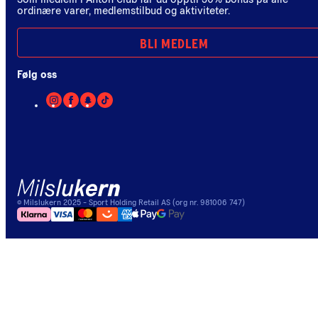
ordinære varer, medlemstilbud og aktiviteter.
BLI MEDLEM
Følg oss
©
Milslukern
2025
- Sport Holding Retail AS (org nr. 981006 747)