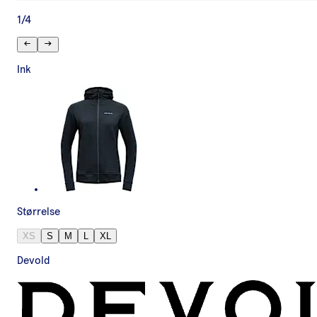
1
/
4
Ink
Størrelse
XS
S
M
L
XL
Devold