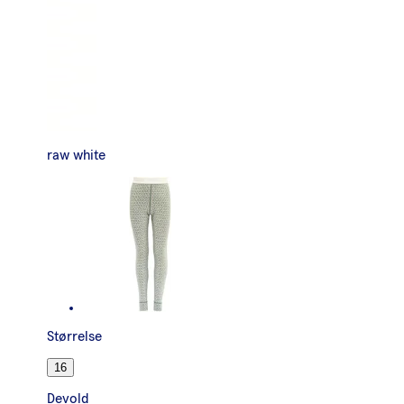
raw white
Størrelse
16
Devold