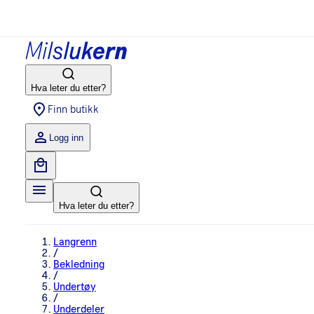
Hva leter du etter?
Finn butikk
Logg inn
Hva leter du etter?
Langrenn
/
Bekledning
/
Undertøy
/
Underdeler