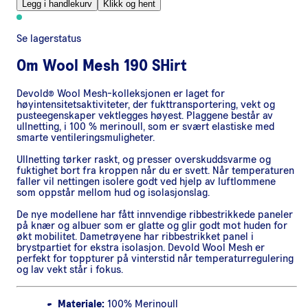
Legg i handlekurv
Klikk og hent
Se lagerstatus
Om
Wool Mesh 190 SHirt
Devold® Wool Mesh-kolleksjonen er laget for
høyintensitetsaktiviteter, der fukttransportering, vekt og
pusteegenskaper vektlegges høyest. Plaggene består av
ullnetting, i 100 % merinoull, som er svært elastiske med
smarte ventileringsmuligheter.
Ullnetting tørker raskt, og presser overskuddsvarme og
fuktighet bort fra kroppen når du er svett. Når temperaturen
faller vil nettingen isolere godt ved hjelp av luftlommene
som oppstår mellom hud og isolasjonslag.
De nye modellene har fått innvendige ribbestrikkede paneler
på knær og albuer som er glatte og glir godt mot huden for
økt mobilitet. Dametrøyene har ribbestrikket panel i
brystpartiet for ekstra isolasjon. Devold Wool Mesh er
perfekt for toppturer på vinterstid når temperaturregulering
og lav vekt står i fokus.
Materiale:
100% Merinoull