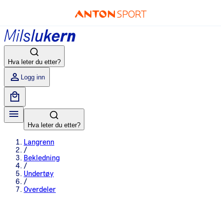
Hva leter du etter?
Logg inn
Hva leter du etter?
Langrenn
/
Bekledning
/
Undertøy
/
Overdeler