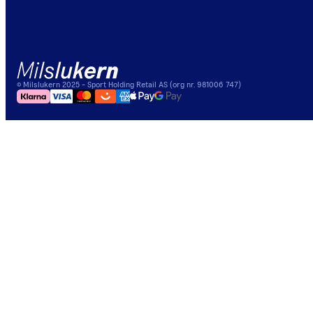
©
Milslukern
2025
- Sport Holding Retail AS (org nr. 981006 747)