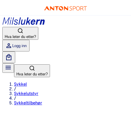
Hva leter du etter?
Logg inn
Hva leter du etter?
Sykkel
/
Sykkelutstyr
/
Sykkeltilbehør