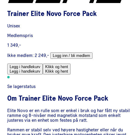
Trainer Elite Novo Force Pack
Unisex
Medlemspris
1 349,-
Ikke medlem:
2 249,-
Logg inn / bli medlem
Legg i handlekurv
Klikk og hent
Legg i handlekurv
Klikk og hent
Se lagerstatus
Om
Trainer Elite Novo Force Pack
Elite Novo er en rulle som er enkel i bruk og har fått ny stabil
ramme og 8-nivåer med magnetisk motstand som enkelt
justeres via en enhet som festes på ratt.
Rammen er stabil selv ved høyere hastigheter eller når du
bruker mye kraft. Den justerbare motorenheten sikrer jevnt