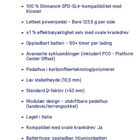
100 % Shimano® SPD-SL®-kompatibilitet med
klosser
Lettest powerpedal – Bare 123,5 g per side
±1 % effektnøyaktighet selv med ovale krankdrev
Oppladbart batteri – 60+ timer per lading
Avanserte syklusmålinger (inkludert PCO - Platform
Center Offset)
Pedalhus i karbonfiberteknologipolymerer
Lav stabelhøyde (10,5 mm)
Standard Q-faktor (+53 mm)
Modulær design – utskiftbare pedalhus
(landevei/terrengsykkel)
Laget i Italia
Kompatibel med ovale krankdrev: Ja
Batteritype: oppladbar, litiumionbatteri