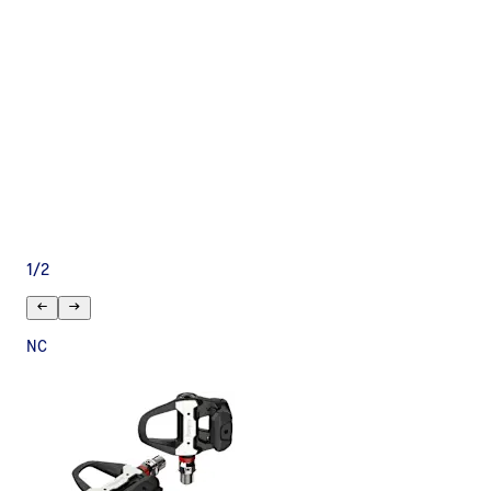
1
/
2
NC