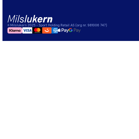
©
Milslukern
2025
- Sport Holding Retail AS (org nr. 981006 747)