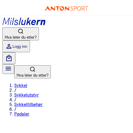
Hva leter du etter?
Logg inn
Hva leter du etter?
Sykkel
/
Sykkelutstyr
/
Sykkeltilbehør
/
Pedaler