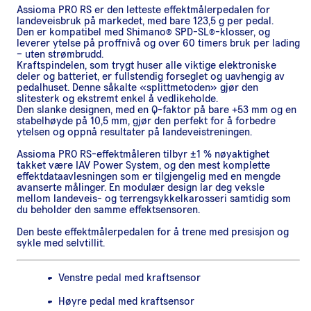
Assioma PRO RS er den letteste effektmålerpedalen for
landeveisbruk på markedet, med bare 123,5 g per pedal.
Den er kompatibel med Shimano® SPD-SL®-klosser, og
leverer ytelse på proffnivå og over 60 timers bruk per lading
– uten strømbrudd.
Kraftspindelen, som trygt huser alle viktige elektroniske
deler og batteriet, er fullstendig forseglet og uavhengig av
pedalhuset. Denne såkalte «splittmetoden» gjør den
slitesterk og ekstremt enkel å vedlikeholde.
Den slanke designen, med en Q-faktor på bare +53 mm og en
stabelhøyde på 10,5 mm, gjør den perfekt for å forbedre
ytelsen og oppnå resultater på landeveistreningen.
Assioma PRO RS-effektmåleren tilbyr ±1 % nøyaktighet
takket være IAV Power System, og den mest komplette
effektdataavlesningen som er tilgjengelig med en mengde
avanserte målinger. En modulær design lar deg veksle
mellom landeveis- og terrengsykkelkarosseri samtidig som
du beholder den samme effektsensoren.
Den beste effektmålerpedalen for å trene med presisjon og
sykle med selvtillit.
Venstre pedal med kraftsensor
Høyre pedal med kraftsensor