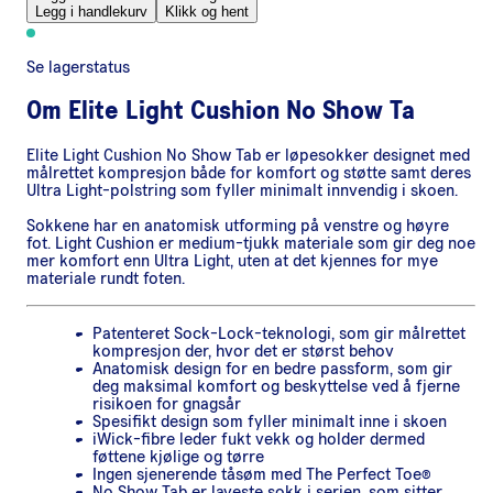
Legg i handlekurv
Klikk og hent
Se lagerstatus
Om
Elite Light Cushion No Show Ta
Elite Light Cushion No Show Tab er løpesokker designet med
målrettet kompresjon både for komfort og støtte samt deres
Ultra Light-polstring som fyller minimalt innvendig i skoen.
Sokkene har en anatomisk utforming på venstre og høyre
fot. Light Cushion er medium-tjukk materiale som gir deg noe
mer komfort enn Ultra Light, uten at det kjennes for mye
materiale rundt foten.
Patenteret Sock-Lock-teknologi, som gir målrettet
kompresjon der, hvor det er størst behov
Anatomisk design for en bedre passform, som gir
deg maksimal komfort og beskyttelse ved å fjerne
risikoen for gnagsår
Spesifikt design som fyller minimalt inne i skoen
iWick-fibre leder fukt vekk og holder dermed
føttene kjølige og tørre
Ingen sjenerende tåsøm med The Perfect Toe®
No Show Tab er laveste sokk i serien, som sitter