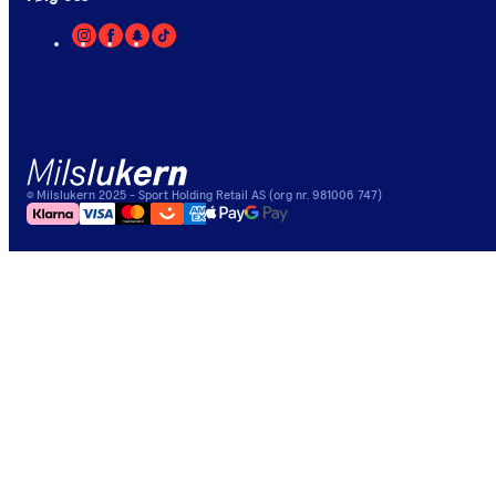
©
Milslukern
2025
- Sport Holding Retail AS (org nr. 981006 747)