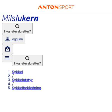
Hva leter du etter?
Logg inn
Hva leter du etter?
Sykkel
/
Sykkelutstyr
/
Sykkelbekledning